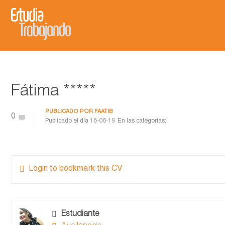
Fátima *****
PUBLICADO POR
FAATIB
0
Publicado el día
18-06-19
En las categorías:
Login to bookmark this CV
Estudiante