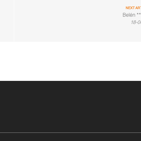
NEXT AR
Belén **
18-0