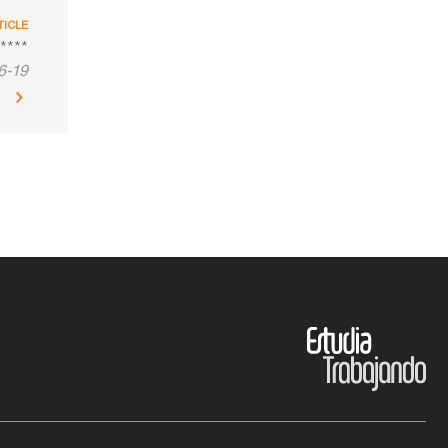
TICLE
****
6-19