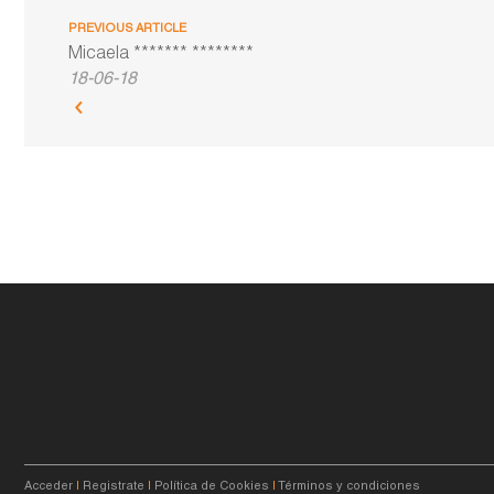
PREVIOUS ARTICLE
Micaela ******* ********
18-06-18
Acceder
|
Registrate
|
Política de Cookies
|
Términos y condiciones