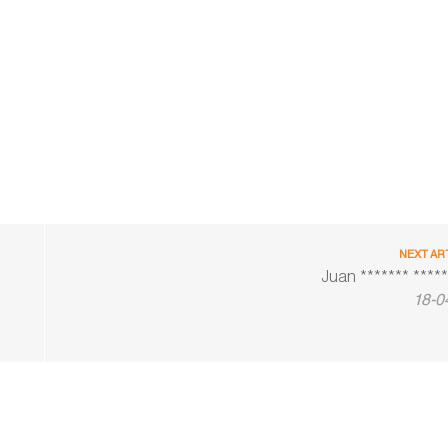
NEXT AR
Juan ******* *****
18-0