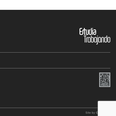
Site by
C4f.
studio