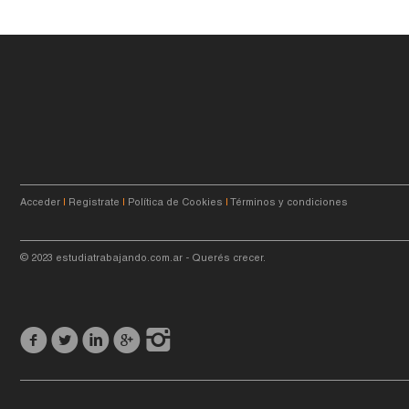
Acceder
|
Registrate
|
Política de Cookies
|
Términos y condiciones
© 2023
estudiatrabajando.com.ar
- Querés crecer.