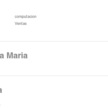
computacion
Ventas
a Maria
a
s