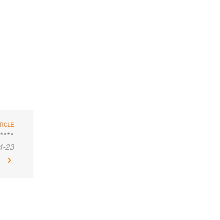
TICLE
****
4-23