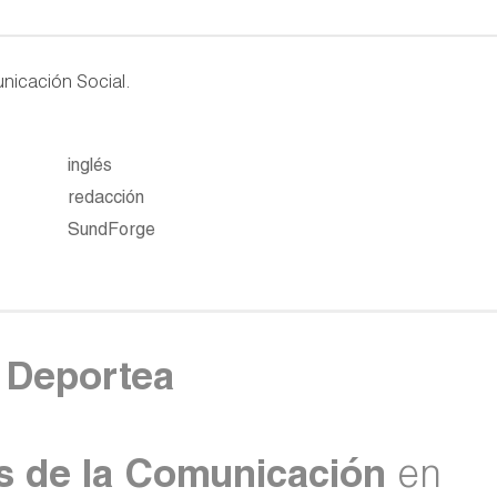
unicación Social.
inglés
redacción
SundForge
n
Deportea
as de la Comunicación
en