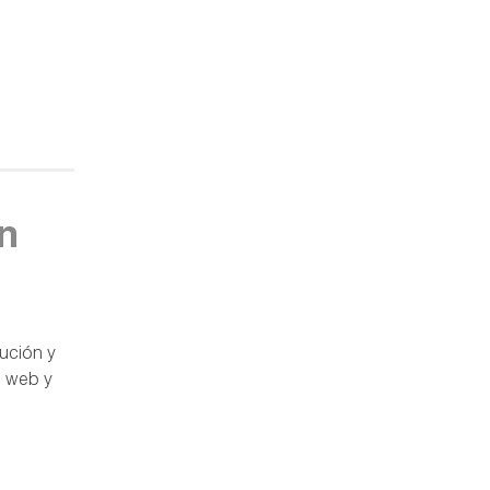
n
tución y
o web y