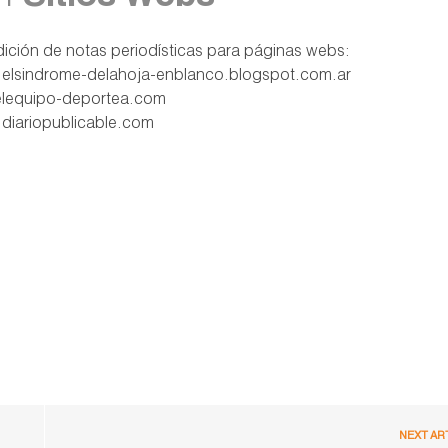
edición de notas periodísticas para páginas webs:
ww.elsindrome-delahoja-enblanco.blogspot.com.ar
w.elequipo-deportea.com
w.diariopublicable.com
NEXT AR