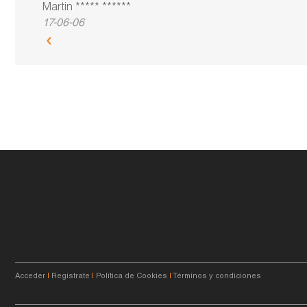
Martin ***** ******
17-06-06
Acceder
|
Registrate
|
Política de Cookies
|
Términos y condiciones