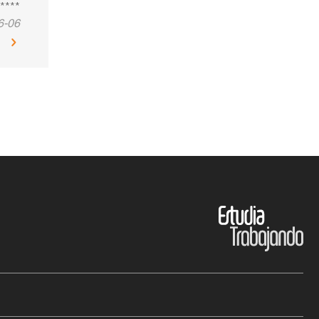
****
6-06