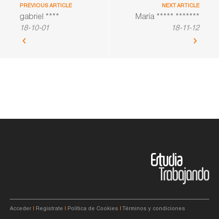
PREVIOUS ARTICLE
NEXT ARTICLE
gabriel ****
María ***** *******
18-10-01
18-11-12
Acceder
|
Registrate
|
Política de Cookies
|
Términos y condiciones