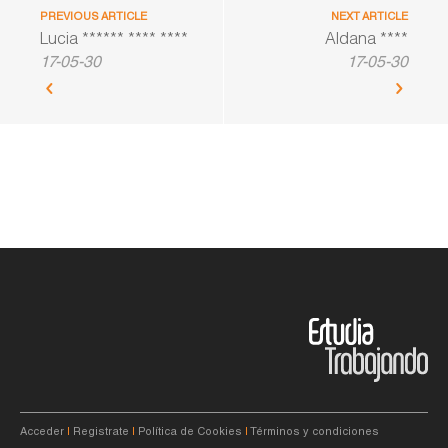
PREVIOUS ARTICLE
NEXT ARTICLE
Lucia ****** **** ****
Aldana ****
17-05-30
17-05-30
Acceder
|
Registrate
|
Política de Cookies
|
Términos y condiciones