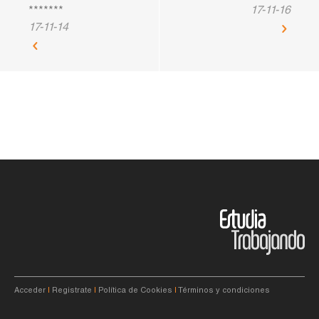
17-11-16
*******
17-11-14
Acceder
|
Registrate
|
Política de Cookies
|
Términos y condiciones