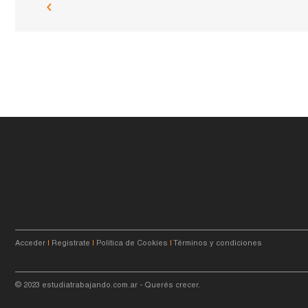
Acceder
|
Registrate
|
Política de Cookies
|
Términos y condiciones
© 2023
estudiatrabajando.com.ar
- Querés crecer.