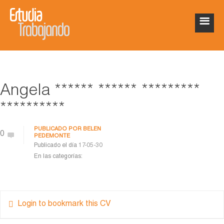
Ángela ****** ****** *********
**********
PUBLICADO POR
BELEN
0
PEDEMONTE
Publicado el día
17-05-30
En las categorías:
Login to bookmark this CV