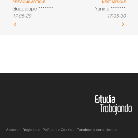
PREVIOUS ARTICLE
NEXT ARTICLE
Guadalupe *******
Yanina *******
17-05-29
17-05-30
Acceder
|
Registrate
|
Política de Cookies
|
Términos y condiciones