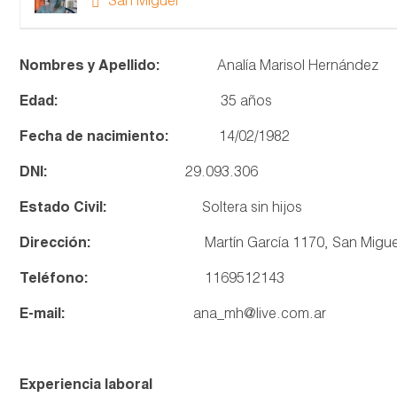
San Miguel
Nombres y Apellido:
Analía Marisol Hernández
Edad:
35 años
Fecha de nacimiento:
14/02/1982
DNI:
29.093.306
Estado Civil:
Soltera sin hijos
Dirección:
Martín García 1170, San Miguel. Bue
Teléfono:
1169512143
E-mail:
ana_mh@live.com.ar
Experiencia laboral