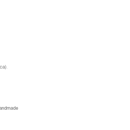
ca).
aHandmade