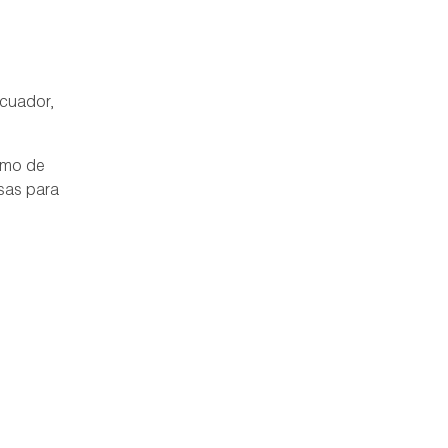
Ecuador,
como de
sas para