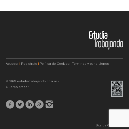
Acceder
|
Registrate
|
Política de Cookies
|
Términos y condiciones
© 2023
estudiatrabajando.com.ar
-
Querés crecer.
Site by
C4f.
studio