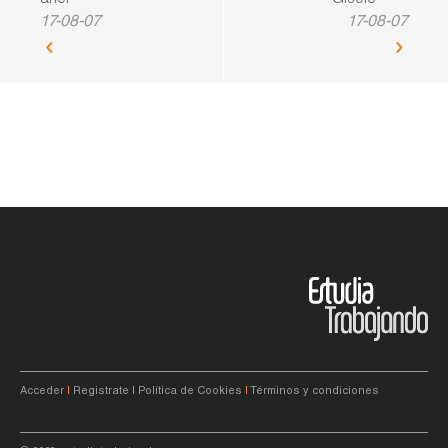
ariel ******
Gisele ****
17-08-07
17-08-07
Acceder
|
Registrate
|
Política de Cookies
|
Términos y condiciones