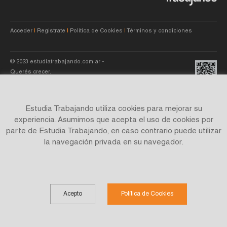
Acceder
|
Registrate
|
Política de Cookies
|
Términos y condiciones
© 2023
estudiatrabajando.com.ar
-
Querés crecer.
Estudia Trabajando utiliza cookies para mejorar su
experiencia. Asumimos que acepta el uso de cookies por
parte de Estudia Trabajando, en caso contrario puede utilizar
Site by
C4f.
studio
la navegación privada en su navegador.
Acepto
Política de Cookies