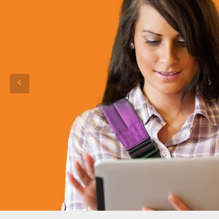
ESTU
DIAN
TE
Ofrecemos a los estudiantes cursos para
contribuir en su formación en un mundo
laboral cada día más exigente.
Registrate como Estudiante