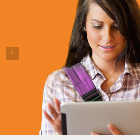
ESTU
DIAN
TE
Ofrecemos a los estudiantes cursos para
contribuir en su formación en un mundo
laboral cada día más exigente.
Registrate como Estudiante