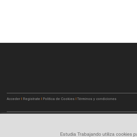
Acceder
|
Registrate
|
Política de Cookies
|
Términos y condiciones
© 2023
estudiatrabajando.com.ar
- Querés crecer.
Estudia Trabajando utiliza cookies 