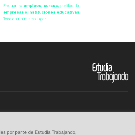
Encuentra
empleos,
cursos,
perfiles de
empresas
e
instituciones educativas.
Todo en un mismo lugar!
ies por parte de Estudia Trabajando,