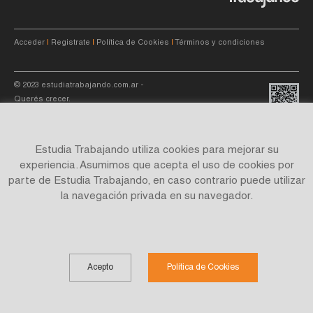
Acceder
|
Registrate
|
Política de Cookies
|
Términos y condiciones
© 2023
estudiatrabajando.com.ar
-
Querés crecer.
Estudia Trabajando utiliza cookies para mejorar su
experiencia. Asumimos que acepta el uso de cookies por
parte de Estudia Trabajando, en caso contrario puede utilizar
Site by
C4f.
studio
la navegación privada en su navegador.
Acepto
Política de Cookies