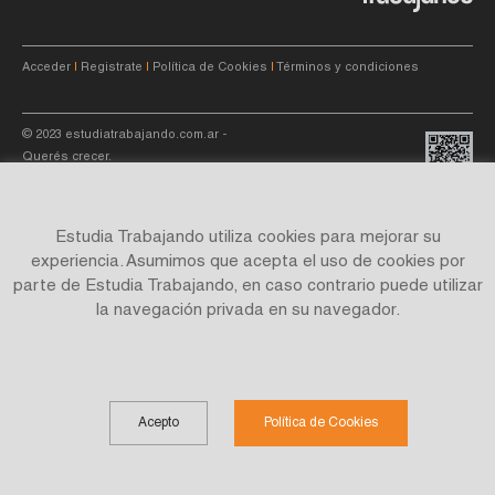
Acceder
|
Registrate
|
Política de Cookies
|
Términos y condiciones
© 2023
estudiatrabajando.com.ar
-
Querés crecer.
Estudia Trabajando utiliza cookies para mejorar su
experiencia. Asumimos que acepta el uso de cookies por
parte de Estudia Trabajando, en caso contrario puede utilizar
Site by
C4f.
studio
la navegación privada en su navegador.
Acepto
Política de Cookies