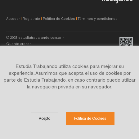
Acceder
|
Registrate
|
Política de Cookies
|
Términos y condiciones
© 2023
estudiatrabajando.com.ar
-
Querés crecer.
Estudia Trabajando utiliza cookies para mejorar su
experiencia. Asumimos que acepta el uso de cookies por
parte de Estudia Trabajando, en caso contrario puede utilizar
Site by
C4f.
studio
la navegación privada en su navegador.
Acepto
Política de Cookies