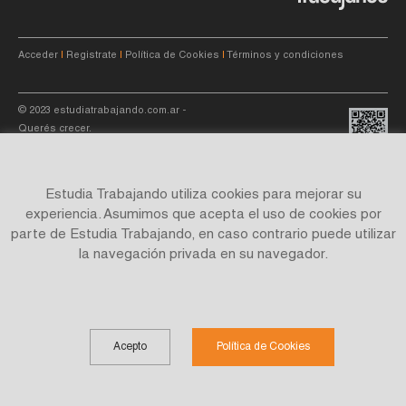
Acceder
|
Registrate
|
Política de Cookies
|
Términos y condiciones
© 2023
estudiatrabajando.com.ar
-
Querés crecer.
Estudia Trabajando utiliza cookies para mejorar su
experiencia. Asumimos que acepta el uso de cookies por
parte de Estudia Trabajando, en caso contrario puede utilizar
Site by
C4f.
studio
la navegación privada en su navegador.
Acepto
Política de Cookies