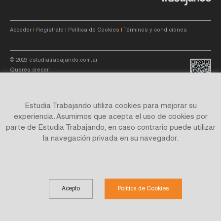
Acceder
|
Registrate
|
Política de Cookies
|
Términos y condiciones
© 2023
estudiatrabajando.com.ar
-
Querés crecer.
Estudia Trabajando utiliza cookies para mejorar su
experiencia. Asumimos que acepta el uso de cookies por
parte de Estudia Trabajando, en caso contrario puede utilizar
Site by
C4f.
studio
la navegación privada en su navegador.
Acepto
Política de Cookies