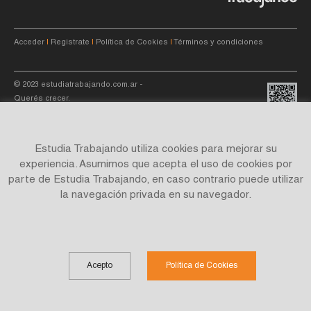
Acceder
|
Registrate
|
Política de Cookies
|
Términos y condiciones
© 2023
estudiatrabajando.com.ar
-
Querés crecer.
Estudia Trabajando utiliza cookies para mejorar su
experiencia. Asumimos que acepta el uso de cookies por
parte de Estudia Trabajando, en caso contrario puede utilizar
Site by
C4f.
studio
la navegación privada en su navegador.
Acepto
Política de Cookies