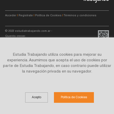
Acceder
|
Registrate
|
Política de Cookies
|
Términos y condiciones
© 2023
estudiatrabajando.com.ar
-
Querés crecer.
Estudia Trabajando utiliza cookies para mejorar su
experiencia. Asumimos que acepta el uso de cookies por
parte de Estudia Trabajando, en caso contrario puede utilizar
Site by
C4f.
studio
la navegación privada en su navegador.
Acepto
Política de Cookies