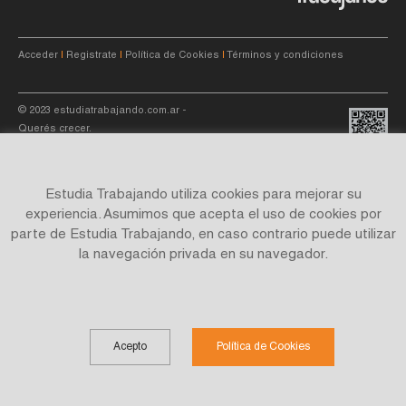
Acceder
|
Registrate
|
Política de Cookies
|
Términos y condiciones
© 2023
estudiatrabajando.com.ar
-
Querés crecer.
Estudia Trabajando utiliza cookies para mejorar su
experiencia. Asumimos que acepta el uso de cookies por
parte de Estudia Trabajando, en caso contrario puede utilizar
Site by
C4f.
studio
la navegación privada en su navegador.
Acepto
Política de Cookies