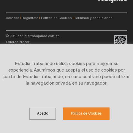
Acceder
|
Registrate
|
Política de Cookies
|
Términos y condiciones
© 2023
estudiatrabajando.com.ar
-
Querés crecer.
Estudia Trabajando utiliza cookies para mejorar su
experiencia. Asumimos que acepta el uso de cookies por
parte de Estudia Trabajando, en caso contrario puede utilizar
Site by
C4f.
studio
la navegación privada en su navegador.
Acepto
Política de Cookies