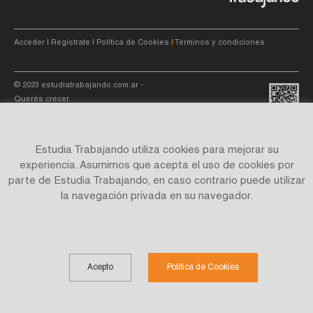
Acceder
|
Registrate
|
Política de Cookies
|
Términos y condiciones
© 2023
estudiatrabajando.com.ar
-
Querés crecer.
Estudia Trabajando utiliza cookies para mejorar su
experiencia. Asumimos que acepta el uso de cookies por
parte de Estudia Trabajando, en caso contrario puede utilizar
Site by
C4f.
studio
la navegación privada en su navegador.
Acepto
Política de Cookies