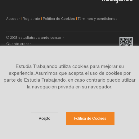
Acceder
|
Registrate
|
Política de Cookies
|
Términos y condiciones
© 2023
estudiatrabajando.com.ar
-
Querés crecer.
Estudia Trabajando utiliza cookies para mejorar su
experiencia. Asumimos que acepta el uso de cookies por
parte de Estudia Trabajando, en caso contrario puede utilizar
Site by
C4f.
studio
la navegación privada en su navegador.
Acepto
Política de Cookies