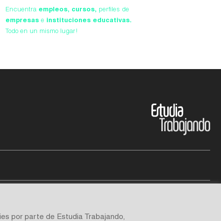
Encuentra
empleos,
cursos,
perfiles de
empresas
e
instituciones educativas.
Todo en un mismo lugar!
ies por parte de Estudia Trabajando,