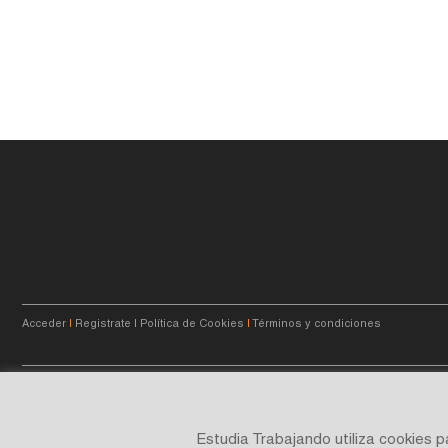
Acceder
|
Registrate
|
Política de Cookies
|
Términos y condiciones
© 2023
estudiatrabajando.com.ar
- Querés crecer.
Estudia Trabajando utiliza cookies 