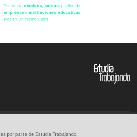
Encuentra
empleos,
cursos,
perfiles de
empresas
e
instituciones educativas.
Todo en un mismo lugar!
ies por parte de Estudia Trabajando,