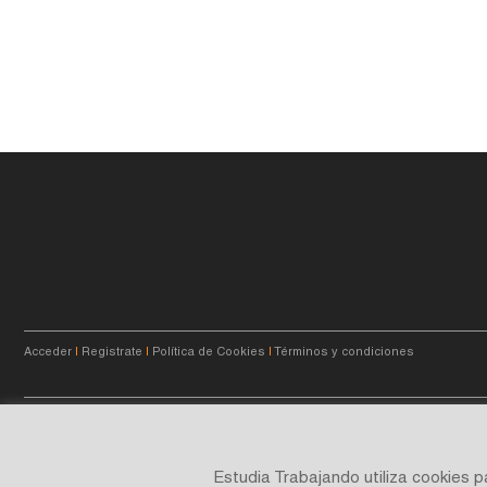
Acceder
|
Registrate
|
Política de Cookies
|
Términos y condiciones
© 2023
estudiatrabajando.com.ar
- Querés crecer.
Estudia Trabajando utiliza cookies 