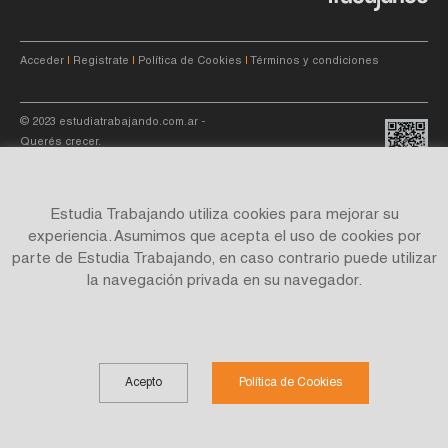
Acceder
|
Registrate
|
Política de Cookies
|
Términos y condiciones
© 2023
estudiatrabajando.com.ar
-
Querés crecer.
Estudia Trabajando utiliza cookies para mejorar su
experiencia. Asumimos que acepta el uso de cookies por
parte de Estudia Trabajando, en caso contrario puede utilizar
Site by
C4f.
studio
la navegación privada en su navegador.
Acepto
Política de Cookies