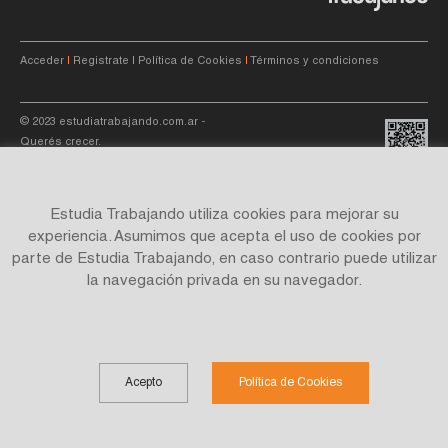
Acceder
|
Registrate
|
Política de Cookies
|
Términos y condiciones
© 2023
estudiatrabajando.com.ar
-
Querés crecer.
Estudia Trabajando utiliza cookies para mejorar su
experiencia. Asumimos que acepta el uso de cookies por
parte de Estudia Trabajando, en caso contrario puede utilizar
Site by
C4f.
studio
la navegación privada en su navegador.
Acepto
Política de Cookies