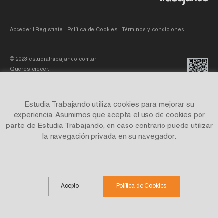
Acceder
|
Registrate
|
Política de Cookies
|
Términos y condiciones
© 2023
estudiatrabajando.com.ar
-
Querés crecer.
Estudia Trabajando utiliza cookies para mejorar su
experiencia. Asumimos que acepta el uso de cookies por
parte de Estudia Trabajando, en caso contrario puede utilizar
Site by
C4f.
studio
la navegación privada en su navegador.
Acepto
Política de Cookies