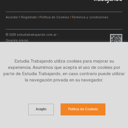
Acceder
|
Registrate
|
Política de Cookies
|
Términos y condiciones
© 2023
estudiatrabajando.com.ar
-
Querés crecer.
Estudia Trabajando utiliza cookies para mejorar su
experiencia. Asumimos que acepta el uso de cookies por
parte de Estudia Trabajando, en caso contrario puede utilizar
Site by
C4f.
studio
la navegación privada en su navegador.
Acepto
Política de Cookies