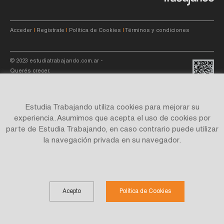
Acceder
|
Registrate
|
Política de Cookies
|
Términos y condiciones
© 2023
estudiatrabajando.com.ar
-
Querés crecer.
Estudia Trabajando utiliza cookies para mejorar su
experiencia. Asumimos que acepta el uso de cookies por
parte de Estudia Trabajando, en caso contrario puede utilizar
Site by
C4f.
studio
la navegación privada en su navegador.
Acepto
Política de Cookies