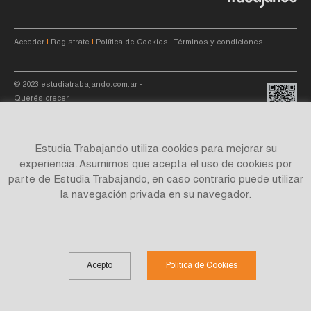
Acceder
|
Registrate
|
Política de Cookies
|
Términos y condiciones
© 2023
estudiatrabajando.com.ar
-
Querés crecer.
Estudia Trabajando utiliza cookies para mejorar su
experiencia. Asumimos que acepta el uso de cookies por
parte de Estudia Trabajando, en caso contrario puede utilizar
Site by
C4f.
studio
la navegación privada en su navegador.
Acepto
Política de Cookies