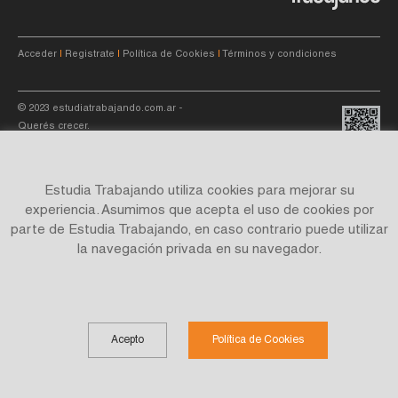
Acceder
|
Registrate
|
Política de Cookies
|
Términos y condiciones
© 2023
estudiatrabajando.com.ar
-
Querés crecer.
Estudia Trabajando utiliza cookies para mejorar su
experiencia. Asumimos que acepta el uso de cookies por
parte de Estudia Trabajando, en caso contrario puede utilizar
Site by
C4f.
studio
la navegación privada en su navegador.
Acepto
Política de Cookies