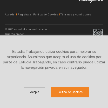
Acceder
|
Registrate
|
Política de Cookies
|
Términos y condiciones
© 2023
estudiatrabajando.com.ar
-
Querés crecer.
Estudia Trabajando utiliza cookies para mejorar su
experiencia. Asumimos que acepta el uso de cookies por
parte de Estudia Trabajando, en caso contrario puede utilizar
Site by
C4f.
studio
la navegación privada en su navegador.
Acepto
Política de Cookies