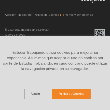
Acceder
|
Registrate
|
Política de Cookies
|
Términos y condiciones
© 2023
estudiatrabajando.com.ar
-
Querés crecer.
Estudia Trabajando utiliza cookies para mejorar su
experiencia. Asumimos que acepta el uso de cookies por
parte de Estudia Trabajando, en caso contrario puede utilizar
Site by
C4f.
studio
la navegación privada en su navegador.
Acepto
Política de Cookies