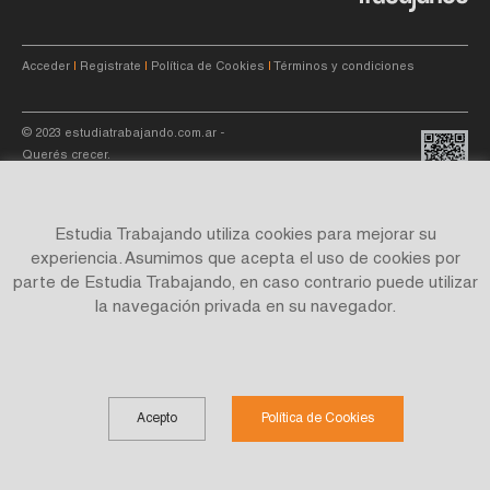
Acceder
|
Registrate
|
Política de Cookies
|
Términos y condiciones
© 2023
estudiatrabajando.com.ar
-
Querés crecer.
Estudia Trabajando utiliza cookies para mejorar su
experiencia. Asumimos que acepta el uso de cookies por
parte de Estudia Trabajando, en caso contrario puede utilizar
Site by
C4f.
studio
la navegación privada en su navegador.
Acepto
Política de Cookies