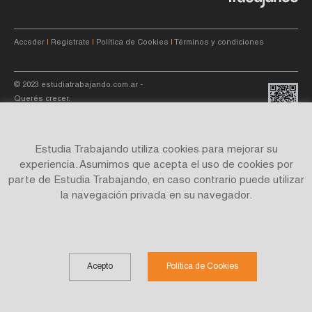
Acceder
|
Registrate
|
Política de Cookies
|
Términos y condiciones
© 2023
estudiatrabajando.com.ar
-
Querés crecer.
Estudia Trabajando utiliza cookies para mejorar su
experiencia. Asumimos que acepta el uso de cookies por
parte de Estudia Trabajando, en caso contrario puede utilizar
Site by
C4f.
studio
la navegación privada en su navegador.
Acepto
Política de Cookies