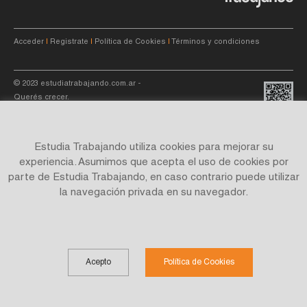
Acceder
|
Registrate
|
Política de Cookies
|
Términos y condiciones
© 2023
estudiatrabajando.com.ar
-
Querés crecer.
Estudia Trabajando utiliza cookies para mejorar su
experiencia. Asumimos que acepta el uso de cookies por
parte de Estudia Trabajando, en caso contrario puede utilizar
Site by
C4f.
studio
la navegación privada en su navegador.
Acepto
Política de Cookies