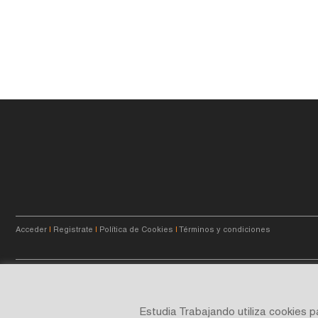
Acceder
|
Registrate
|
Política de Cookies
|
Términos y condiciones
© 2023
estudiatrabajando.com.ar
- Querés crecer.
Estudia Trabajando utiliza cookies 