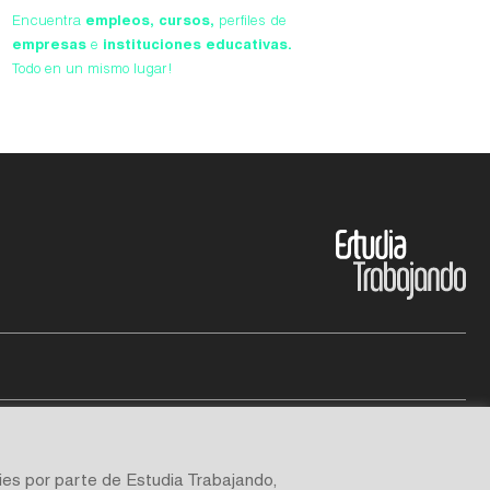
Encuentra
empleos,
cursos,
perfiles de
empresas
e
instituciones educativas.
Todo en un mismo lugar!
ies por parte de Estudia Trabajando,