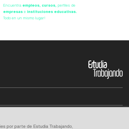
Encuentra
empleos,
cursos,
perfiles de
empresas
e
instituciones educativas.
Todo en un mismo lugar!
ies por parte de Estudia Trabajando,