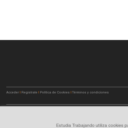
Acceder
|
Registrate
|
Política de Cookies
|
Términos y condiciones
© 2023
estudiatrabajando.com.ar
- Querés crecer.
Estudia Trabajando utiliza cookies 