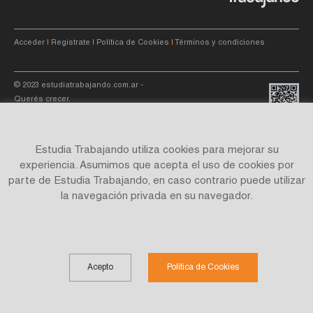
Acceder
|
Registrate
|
Política de Cookies
|
Términos y condiciones
© 2023
estudiatrabajando.com.ar
-
Querés crecer.
Estudia Trabajando utiliza cookies para mejorar su
experiencia. Asumimos que acepta el uso de cookies por
parte de Estudia Trabajando, en caso contrario puede utilizar
Site by
C4f.
studio
la navegación privada en su navegador.
Acepto
Política de Cookies