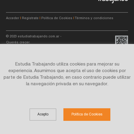
Acceder
|
Registrate
|
Política de Cookies
|
Términos y condiciones
© 2023
estudiatrabajando.com.ar
-
Querés crecer.
Estudia Trabajando utiliza cookies para mejorar su
experiencia. Asumimos que acepta el uso de cookies por
parte de Estudia Trabajando, en caso contrario puede utilizar
Site by
C4f.
studio
la navegación privada en su navegador.
Acepto
Política de Cookies