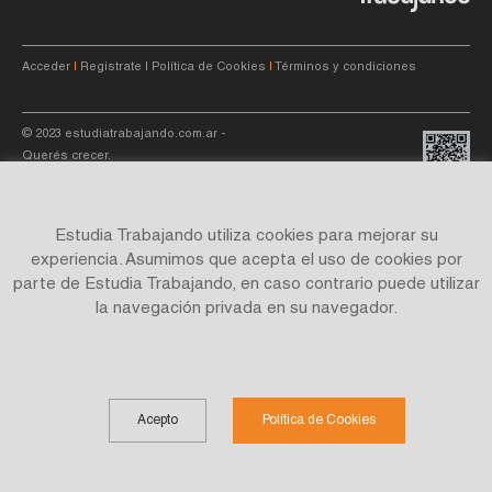
Acceder
|
Registrate
|
Política de Cookies
|
Términos y condiciones
© 2023
estudiatrabajando.com.ar
-
Querés crecer.
Estudia Trabajando utiliza cookies para mejorar su
experiencia. Asumimos que acepta el uso de cookies por
parte de Estudia Trabajando, en caso contrario puede utilizar
Site by
C4f.
studio
la navegación privada en su navegador.
Acepto
Política de Cookies