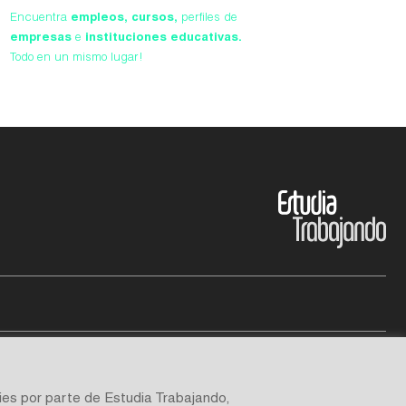
Encuentra
empleos,
cursos,
perfiles de
empresas
e
instituciones educativas.
Todo en un mismo lugar!
ies por parte de Estudia Trabajando,