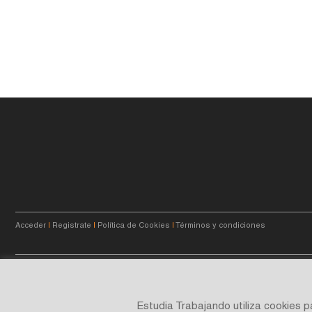
Acceder
|
Registrate
|
Política de Cookies
|
Términos y condiciones
© 2023
estudiatrabajando.com.ar
- Querés crecer.
Estudia Trabajando utiliza cookies 