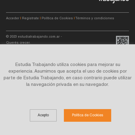
Acceder
|
Registrate
|
Política de Cookies
|
Términos y condiciones
© 2023
estudiatrabajando.com.ar
-
Querés crecer.
Estudia Trabajando utiliza cookies para mejorar su
experiencia. Asumimos que acepta el uso de cookies por
parte de Estudia Trabajando, en caso contrario puede utilizar
Site by
C4f.
studio
la navegación privada en su navegador.
Acepto
Política de Cookies