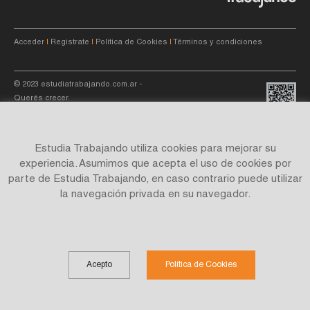
Acceder
|
Registrate
|
Política de Cookies
|
Términos y condiciones
© 2023
estudiatrabajando.com.ar
-
Querés crecer.
Estudia Trabajando utiliza cookies para mejorar su
experiencia. Asumimos que acepta el uso de cookies por
parte de Estudia Trabajando, en caso contrario puede utilizar
Site by
C4f.
studio
la navegación privada en su navegador.
Acepto
Política de Cookies