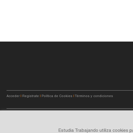
Acceder
|
Registrate
|
Política de Cookies
|
Términos y condiciones
© 2023
estudiatrabajando.com.ar
- Querés crecer.
Estudia Trabajando utiliza cookies 