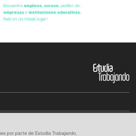
Encuentra
empleos,
cursos,
perfiles de
empresas
e
instituciones educativas.
Todo en un mismo lugar!
ies por parte de Estudia Trabajando,