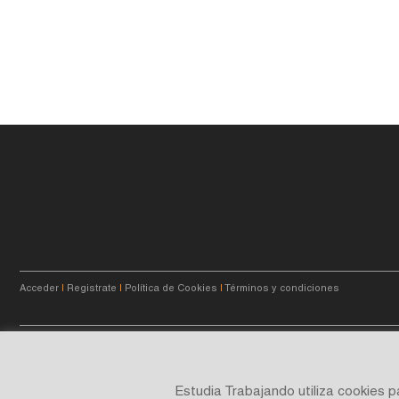
Acceder
|
Registrate
|
Política de Cookies
|
Términos y condiciones
© 2023
estudiatrabajando.com.ar
- Querés crecer.
Estudia Trabajando utiliza cookies 