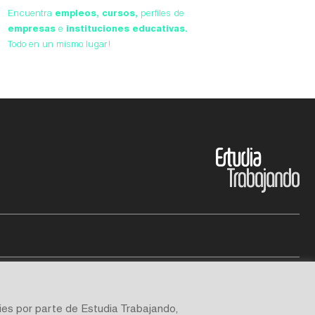
Encuentra
empleos,
cursos,
perfiles de
empresas
e
instituciones educativas.
Todo en un mismo lugar!
ies por parte de Estudia Trabajando,